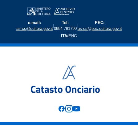
e-mail:
Tel:
PEC:
|
|
as-cs@cultura.gov.it
0984 791790
as-cs@pec.cultura.gov.it
ITA
/
ENG
Catasto Onciario