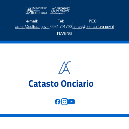
e-mail:
Tel:
PEC:
|
|
as-cs@cultura.gov.it
0984 791790
as-cs@pec.cultura.gov.it
ITA
/
ENG
Catasto Onciario